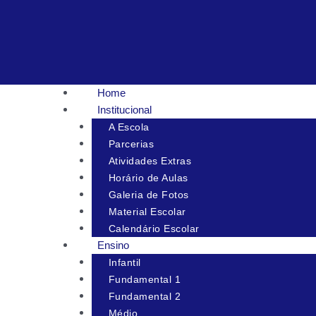
Ir
para
o
conteúdo
Home
Institucional
A Escola
Parcerias
Atividades Extras
Horário de Aulas
Galeria de Fotos
Material Escolar
Calendário Escolar
Ensino
Infantil
Fundamental 1
Fundamental 2
Médio