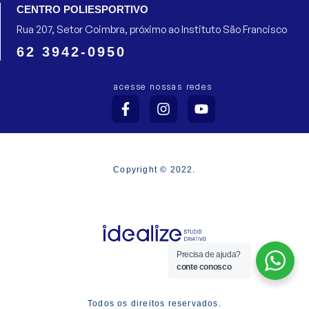
CENTRO POLIESPORTIVO
Rua 207, Setor Coimbra, próximo ao Instituto São Francisco
62 3942-0950
acesse nossas redes
F
I
Y
a
n
o
c
s
u
e
t
t
b
a
u
o
g
b
Copyright © 2022.
o
r
e
k
a
-
m
f
Precisa de ajuda?
conte conosco
Todos os direitos reservados.