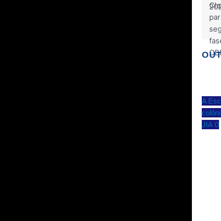
OUT
A Esc
colôn
0
JIA