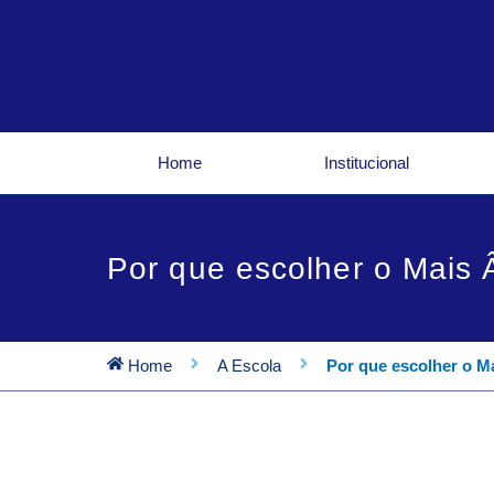
Ir
para
o
conteúdo
Home
Institucional
Por que escolher o Mais
Home
A Escola
Por que escolher o M