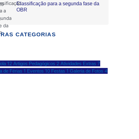
Classificação para a segunda fase da
OBR
RAS CATEGORIAS
12
2
7
ola
Artigos Pedagógicos
Atividades Extras
1
10
1
4
ia de Férias
Eventos
Festas
Galeria de Fotos