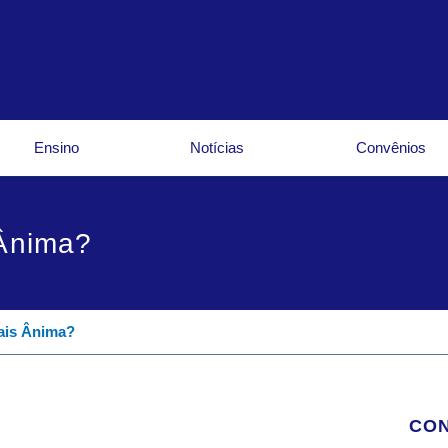
Ensino
Notícias
Convênios
 Ânima?
ais Ânima?
CON