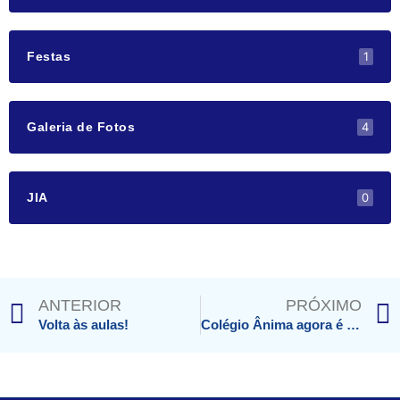
1
Festas
4
Galeria de Fotos
0
JIA
Prev
ANTERIOR
PRÓXIMO
Volta às aulas!
Colégio Ânima agora é Escola Parceira SAS e PGS