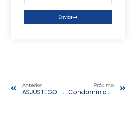
Enviar
Prev
Nex
Anterior
Próximo
ASJUSTEGO – Associação Dos Servidores Da Justiça Trabalhista Do Estado De Goi
Condomínio Residencial Gran Vitá