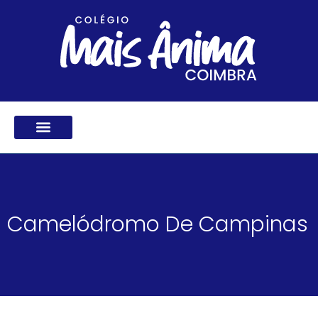
Ir
para
o
conteúdo
Camelódromo De Campinas