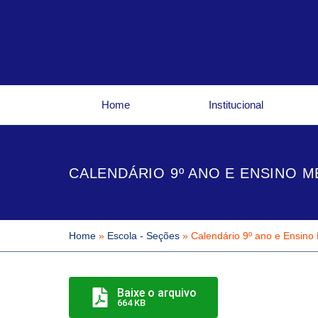
Ir
para
o
conteúdo
Home
Institucional
CALENDÁRIO 9º ANO E ENSINO M
Home
»
Escola - Seções
»
Calendário 9º ano e Ensino
Baixe o arquivo
664 KB