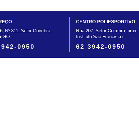
REÇO
CENTRO POLIESPORTIVO
6, Nº 311, Setor Coimbra,
Rua 207, Setor Coimbra, próx
a-GO
Instituto São Francisco
3942-0950
62 3942-0950