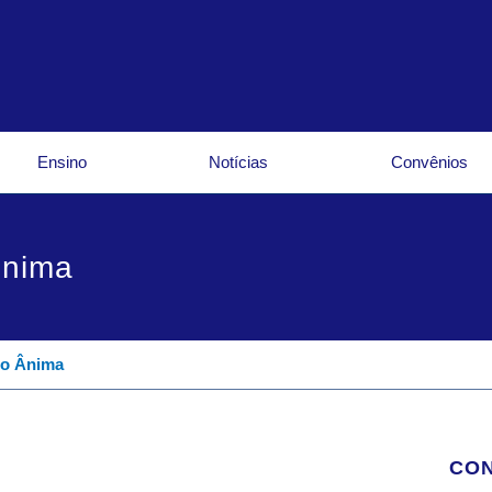
Ensino
Notícias
Convênios
Ânima
do Ânima
CON