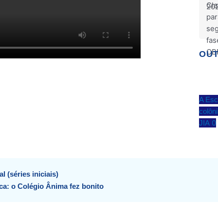
OUT
A Esc
colôn
0
JIA
Next
(séries iniciais)
ca: o Colégio Ânima fez bonito