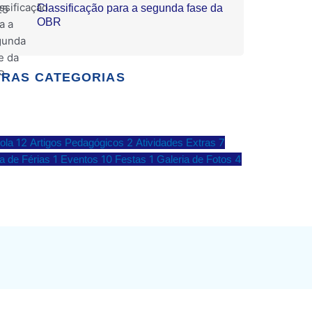
Classificação para a segunda fase da
OBR
RAS CATEGORIAS
12
2
7
ola
Artigos Pedagógicos
Atividades Extras
1
10
1
4
ia de Férias
Eventos
Festas
Galeria de Fotos