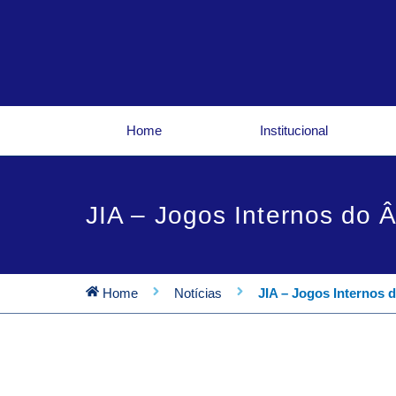
Ir
para
o
conteúdo
Home
Institucional
JIA – Jogos Internos do 
Home
Notícias
JIA – Jogos Internos 