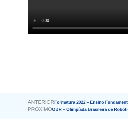
Prev
ANTERIOR
Formatura 2022 – Ensino Fundamental 
PRÓXIMO
OBR – Olimpíada Brasileira de Robóti