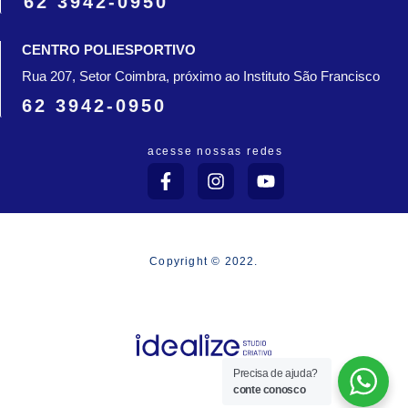
62 3942-0950
CENTRO POLIESPORTIVO
Rua 207, Setor Coimbra, próximo ao Instituto São Francisco
62 3942-0950
acesse nossas redes
F
I
Y
a
n
o
c
s
u
e
t
t
b
a
u
o
g
b
Copyright © 2022.
o
r
e
k
a
-
m
f
Precisa de ajuda?
conte conosco