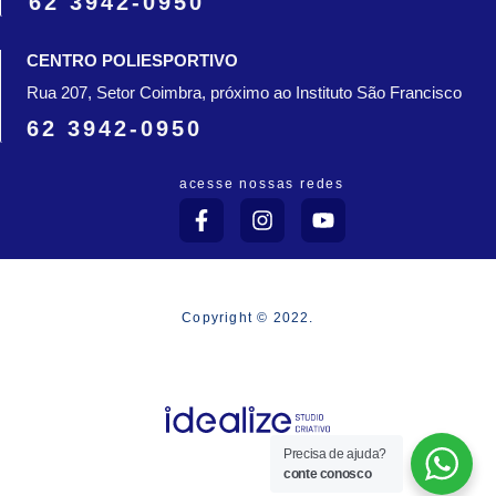
62 3942-0950
CENTRO POLIESPORTIVO
Rua 207, Setor Coimbra, próximo ao Instituto São Francisco
62 3942-0950
acesse nossas redes
F
I
Y
a
n
o
c
s
u
e
t
t
b
a
u
o
g
b
Copyright © 2022.
o
r
e
k
a
-
m
f
Precisa de ajuda?
conte conosco