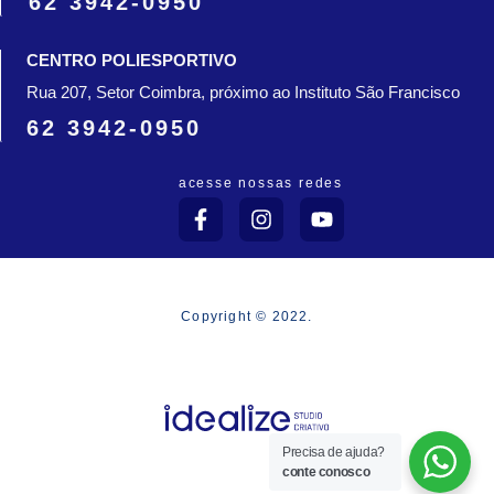
62 3942-0950
CENTRO POLIESPORTIVO
Rua 207, Setor Coimbra, próximo ao Instituto São Francisco
62 3942-0950
acesse nossas redes
F
I
Y
a
n
o
c
s
u
e
t
t
b
a
u
o
g
b
Copyright © 2022.
o
r
e
k
a
-
m
f
Precisa de ajuda?
conte conosco